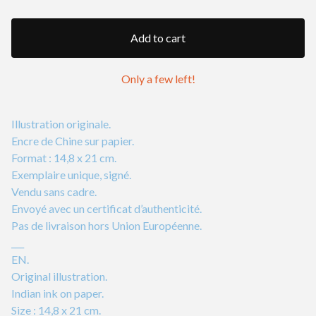
Add to cart
Only a few left!
Illustration originale.
Encre de Chine sur papier.
Format : 14,8 x 21 cm.
Exemplaire unique, signé.
Vendu sans cadre.
Envoyé avec un certificat d’authenticité.
Pas de livraison hors Union Européenne.
___
EN.
Original illustration.
Indian ink on paper.
Size : 14,8 x 21 cm.